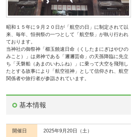
昭和１５年に９月２０日が「航空の日」に制定されて以
来、毎年、恒例祭の一つとして「航空祭」が執り行われ
ております。
当神社の御祭神「櫛玉饒速日命（くしたまにぎはやひの
みこと）」は弟神である「邇邇芸命」の天孫降臨に先立
ち「天磐船（あまのいわふね）」に乗って大空を飛翔し
たとする故事により「航空祖神」として信仰され、航空
関係者や旅行者が参詣されています。
基本情報
開催日
2025年9月20日（土）