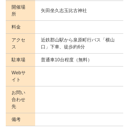
開催場
矢田坐久志玉比古神社
所
料金
アクセ
近鉄郡山駅から泉原町行バス「横山
ス
口」下車、徒歩約6分
駐車場
普通車10台程度（無料）
Webサ
イト
お問い
合わせ
先
備考