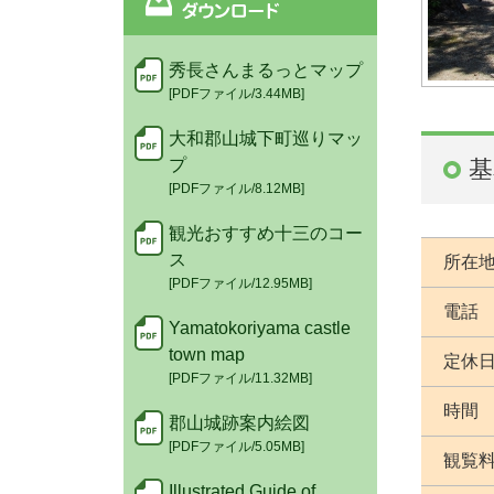
秀長さんまるっとマップ
[PDFファイル/3.44MB]
大和郡山城下町巡りマッ
プ
基
[PDFファイル/8.12MB]
観光おすすめ十三のコー
ス
所在
[PDFファイル/12.95MB]
電話
Yamatokoriyama castle
town map
定休
[PDFファイル/11.32MB]
時間
郡山城跡案内絵図
[PDFファイル/5.05MB]
観覧
Illustrated Guide of