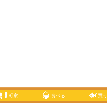
町家
食べる
買