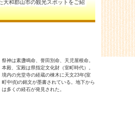
た大和郡山市の観光スポットをご紹
祭神は素盞鳴命、誉田別命、天児屋根命。
本殿、宝殿は県指定文化財（室町時代）。
境内の光堂寺の経蔵の棟木に天文23年(室
町中頃)の銘文が墨書されている。地下から
は多くの経石が発見された。